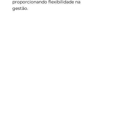
proporcionando flexibilidade na
gestão.
Excelinteligente
CNPJ:
26.818.994
/0001-41
Sistemas de gestão simplificados para
pequenos e médios negócios. Eficiência
sem mensalidades.
Prazo de entrega: Seg a Sex, das 10h às 16h.
Legal
Política da loja
Privacidade